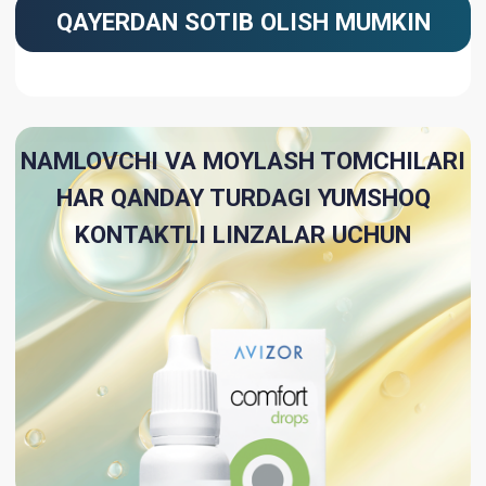
Ko'zlarni samarali namlaydigan va
tinchlantiradigan namlovchi va
moylash tomchilari. Ular chang va
begona zarralar bilan, shuningdek,
kompyuterda uzoq vaqt ishlashda
yordam beradi..
Tarkibida ko'z yoshi suyuqligi bilan
bir xil namlovchi
Har qanday turdagi kontakt
linzalari bilan foydalanish mumkin
Inson ko'z yoshlari tarkibi bilan
o'xshashligi tufayli ko'z sirtining
quruqligini oldini olishga yordam