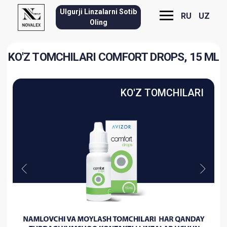
Ulgurji Linzalarni Sotib
RU
UZ
Oling
KO'Z TOMCHILARI COMFORT DROPS, 15 ML
KO'Z TOMCHILARI
Comfort Drops
tarkibi ko'z yoshi