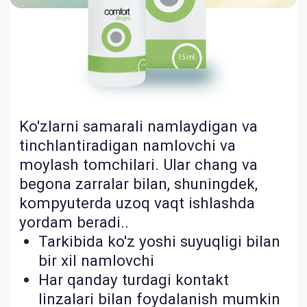
beradi.
Tarkibi:
Povidon 1%
EDTA 0,1%
Poligeksanid 0,0002%
Buferlangan izotonik steril
eritma
Ro'yxatdan o'tish guvohnomasi