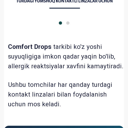
suyuqligiga imkon qadar yaqin bo'lib,
allergik reaktsiyalar xavfini kamaytiradi.
Ushbu tomchilar har qanday turdagi
kontakt linzalari bilan foydalanish
uchun mos keladi.
QAYERDAN SOTIB OLISH MUMKIN
NAMLOVCHI VA MOYLASH TOMCHILARI
HAR QANDAY TURDAGI YUMSHOQ
KONTAKTLI LINZALAR UCHUN