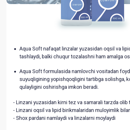
Aqua Soft nafaqat linzalar yuzasidan oqsil va lipidlarni o
tashlaydi, balki chuqur tozalashni ham amalga oshiradi.
Aqua Soft formulasida namlovchi vositadan foydalanish
suyuqligining yopishqoqligini tartibga solishga, kontakt l
qulayligini oshirishga imkon beradi.
- Linzani yuzasidan kirni tez va samarali tarzda olib tashlay
- Linzani oqsil va lipid birikmalaridan muloyimlik bilan tozal
- Shox pardani namlaydi va linzalarni moylaydi
Ro'yxatdan o'tish guvohnomasi
Ko'rsatma