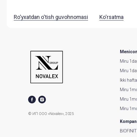
Menicon
Miru 1da
Miru 1da
Ikki haft
Miru 1m
Miru 1mo
Miru 1mo
© ИП ООО «Novalex», 2025
Kompani
BIOFINI