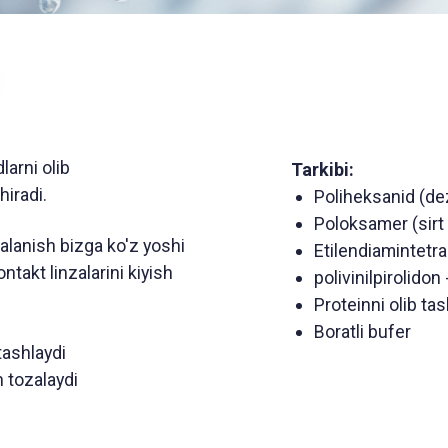
lib
Tarkibi:
Poliheksanid (dezinfektsiyalo
Poloksamer (sirt faol modda - k
 bizga ko'z yoshi
Etilendiamintetraasetik kislota
inzalarini kiyish
polivinilpirolidon - 0,5%
Proteinni olib tashlaydigan vos
Boratli bufer
di
aydi