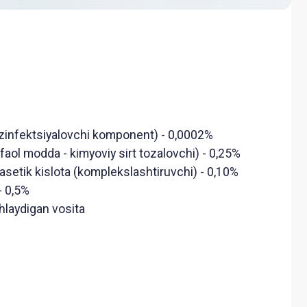
vchi komponent) - 0,0002%
imyoviy sirt tozalovchi) - 0,25%
 (komplekslashtiruvchi) - 0,10%
ita