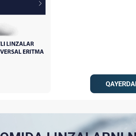
QAYERDAN SOTIB O
IDA LINZALARNI NAM