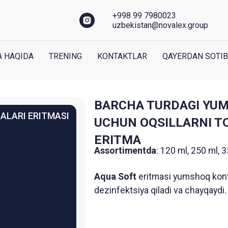
+998 99 7980023
uzbekistan@novalex.group
 HAQIDA
TRENING
KONTAKTLAR
QAYERDAN SOTIB
BARCHA TURDAGI YUMSHOQ KO
 ERITMASI
UCHUN OQSILLARNI TOZALASH 
ERITMA
Assortimentda
: 120 ml, 250 ml, 350 ml
Aqua Soft
eritmasi yumshoq kontakt linzalarni
dezinfektsiya qiladi va chayqaydi.