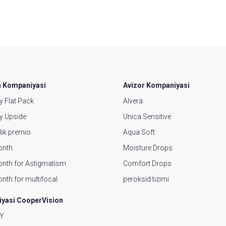
 Kompaniyasi
Avizor Kompaniyasi
y Flat Pack
Alvera
y Upside
Unica Sensitive
alik premio
Aqua Soft
onth
Moisture Drops
nth for Astigmatism
Comfort Drops
nth for multifocal
peroksid tizimi
yasi CooperVision
TY