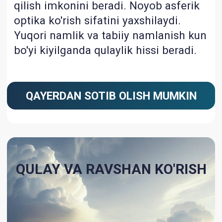
AQUAFORM TEXNOLOGIYASI
MATERIALNING YAXSHI
NAMLANISHINI TA'MINLAYDI
ABERRATSIYANI BOSHQARISH
TIZIMI
YAXSHILANGAN ORQA SIRT DIZAYNI