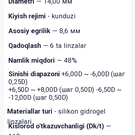
holda kontakt linzalarini tanlash optika
do'konida oftalmolog yoki optometrist
tomonidan amalga oshirilishi kerak. Kontakt
linzalarining xususiyatlarini mustaqil tanlash
sizga kerakli parametrlarga ideal mos kelishini
kafolatlay olmaydi. Agar siz ko'z atrofida biron
bir noqulaylik, ko'z yoshining kuchayishi,
ko'rishning o'zgarishi, ko'zning qizarishi yoki
boshqa buzilishlarni sezsangiz, darhol
linzalarni olib tashlashingiz va shifokor yoki
amaliyotchi oftalmologga murojaat qilishingiz
kerak.