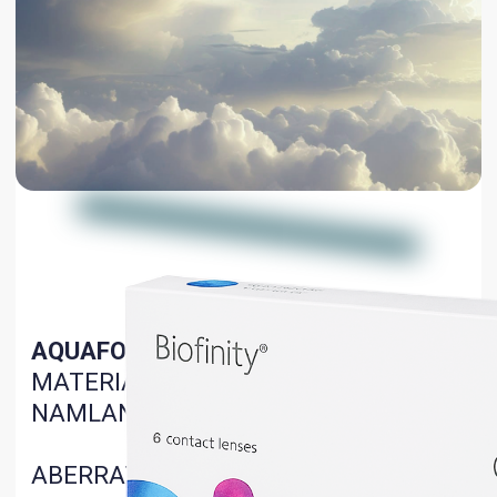
OB'EKTIV CHETINING MAXSUS
DIZAYNI
QULAYLIK VA QULAYLIK
XUSUSIYATLARI
Almashtirish muddati
- 1 oy
Diametri
— 14,00 мм
Kiyish rejimi
- kunduzi
Asosiy egrilik
— 8,6 мм
Qadoqlash
— 6 ta linzalar
Namlik miqdori
— 48%
Sinishi diapazoni
+6,00D ~ -6,00D (шаг