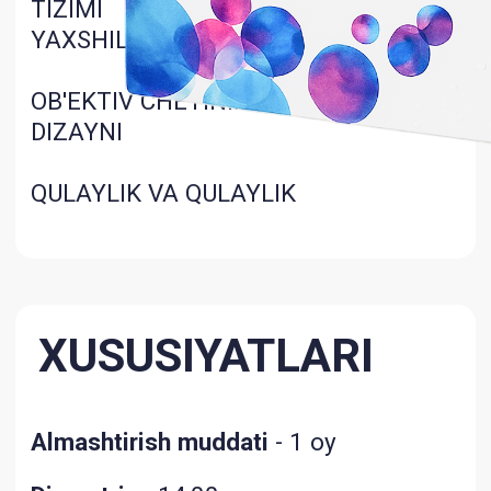
0,25D)
+6,50D ~ +8,00D (шаг 0,50D) -6,50D ~
-12,00D (шаг 0,50D)
Materiallar turi
- silikon gidrogel
linzalari
Kislorod o'tkazuvchanligi (Dk/t)
—
160
Elastiklik moduli
- 0,75
Ko'rsatma
Kontakt linzalari foydalanuvchilari uchun
muhim ma'lumotlar
: ushbu tibbiy
asboblarning qulay va sog'lom taqib yurishiga
ta'sir qiluvchi bir qator moddiy xususiyatlarga
(kislorod o'tkazuvchanligi, namlik miqdori,
elastik modul va boshqalar) va geometrik
parametrlarga (diametri, asosiy egriligi,
qalinligi va boshqalar) ega ekanligini unutmang.
Ko'zlaringizning xususiyatlarini hisobga olgan