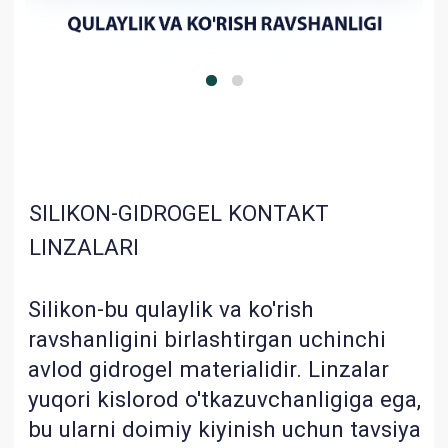
SILIKON-GIDROGEL KONTAKT
LINZALARI
Silikon-bu qulaylik va ko'rish
ravshanligini birlashtirgan uchinchi
avlod gidrogel materialidir. Linzalar
yuqori kislorod o'tkazuvchanligiga ega,
bu ularni doimiy kiyinish uchun tavsiya
qilish imkonini beradi. Noyob asferik
optika ko'rish sifatini yaxshilaydi.
Yuqori namlik va tabiiy namlanish kun
bo'yi kiyilganda qulaylik hissi beradi.
QAYERDAN SOTIB OLISH MUMKIN
QULAY VA RAVSHAN KO'RISH