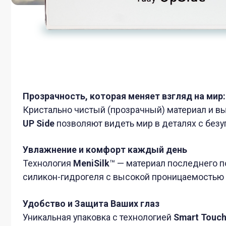
Прозрачность, которая меняет взгляд на мир:
Кристально чистый (прозрачный) материал и высокот
UP Side
позволяют видеть мир в деталях с безупречн
Увлажнение и комфорт каждый день
Технология
MeniSilk
™ — материал последнего поколен
силикон-гидрогеля с высокой проницаемостью для к
Удобство и Защита Ваших глаз
Уникальная упаковка с технологией
Smart Touch
— сма
блистера всегда удерживает линзу в правильном пол
гигиеничного извлечения без касания внутренней пов
ХАРАКТЕРИСТИКИ