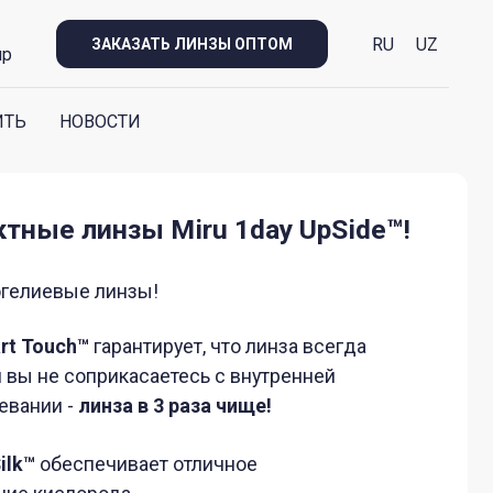
RU
UZ
ЗАКАЗАТЬ ЛИНЗЫ ОПТОМ
up
ИТЬ
НОВОСТИ
зы Miru 1day UpSide™!
нзы!
рантирует, что линза всегда
касаетесь с внутренней
а в 3 раза чище!
ивает отличное
а.
ирует защиту от липидов и