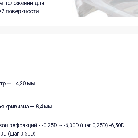
4,20 мм
Влагос
изна — 8,4 мм
Кислоро
акций - -0,25D ~ -6,00D (шаг 0,25D) -6,50D
Страна 
г 0,50D)
Примеч
подкра
нтре — 0,07мм (−3.00D )
обраще