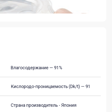
одержание — 91%
до-­проницаемость (Dk/t) — 91
производитель - Япония
ание — Светло-голубое
шивание для удобства в
нии