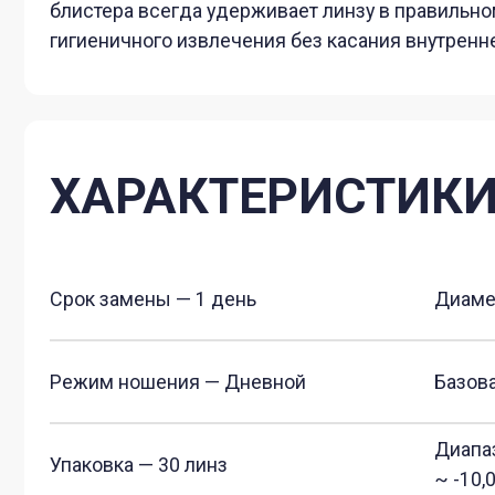
Срок замены — 1 день
Диаметр — 1
Режим ношения — Дневной
Базовая крив
Диапазон рефр
Упаковка — 30 линз
~ -10,00D (ша
Тип материала - силикон
Толщина в це
-гидрогелевые линзы
Материал — Midafilcon A
УФ защита
Регистрационное удостоверение
Инструкция