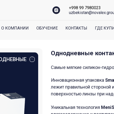
+998 99 7980023
uzbekistan@novalex.gro
О КОМПАНИИ
ОБУЧЕНИЕ
КОНТАКТЫ
ГДЕ КУП
Однодневные контактные лин
ВНЫЕ
Самые мягкие силикон-гидрогелиевые ли
Инновационная упаковка
Smart Touch™
га
лежит правильной стороной и вы не сопри
поверхностью линзы при надевании -
линз
Уникальная технология
MeniSilk™
обеспеч
влагосодержание и поступление кислород
Уникальная технология
NanoGloss™
гарант