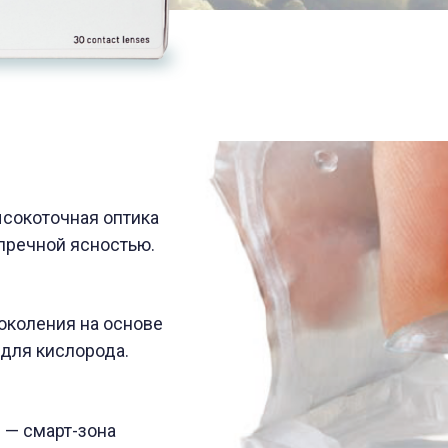
очная оптика
ой ясностью.
ия на основе
ислорода.
рт-зона
ожении для
ерхности.