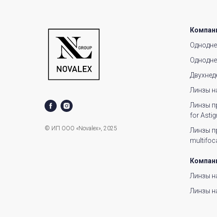
Компан
Одноднев
Однодне
Двухнед
Линзы н
Линзы п
for Asti
© ИП ООО «Novalex», 2025
Линзы п
multifoc
Компани
Линзы н
Линзы н