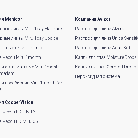
ия Menicon
Компания Avizor
ные линзы Miru 1day Flat Pack
Раствор для линз Alvera
вные линзы Miru 1day Upside
Раствор для линз Unica Sensiti
ельные линзы premio
Раствор для линз Aqua Soft
а месяц Miru 1month
Капли для глаз Moisture Drops
ри астигматизме Miru 1month
Капли для глаз Comfort Drops
gmatism
Пероксидная система
ри пресбиопии Miru 1month for
al
я CooperVision
а месяц BIOFINITY
а месяц BIOMEDICS