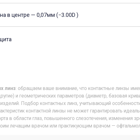
: обращаем ваше внимание, что контактные линзы имеют целый ряд 
и геометрических параметров (диаметр, базовая кривизна, толщина и
. Подбор контактных линз, учитывающий особенности ваших глаз, д
стик контактной линзы не может гарантировать идеальное соответс
асти глаз, повышенного слезотечения, изменения зрения, покраснен
ечащим врачом или практикующим врачом — офтальмологом.