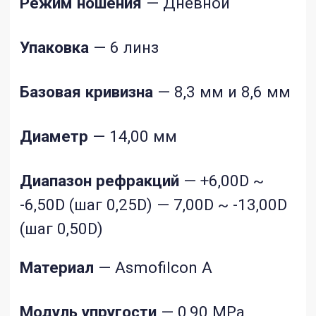
влагосодержание, модуль упругости и
другие) и геометрических параметров
(диаметр, базовая кривизна, толщина и
другие), которые влияют на комфортное
и здоровое ношение данных медицинских
изделий. Подбор контактных линз,
учитывающий особенности ваших глаз,
должен осуществлять врач офтальмолог
или оптометрист в оптике.
Самостоятельный выбор характеристик
контактной линзы не может
гарантировать идеальное соответствие
необходимым именно вам параметрам. В
случае возникновения любого
дискомфорта в области глаз,
повышенного слезотечения, изменения
зрения, покраснения глаз или других
нарушений, необходимо немедленно
снять линзы и связаться со своим
лечащим врачом или практикующим
врачом — офтальмологом.