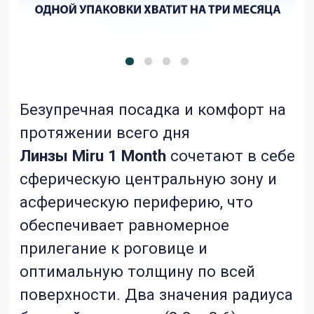
протяжении всего дня
Линзы Miru 1 Month
сочетают в себе
сферическую центральную зону и
асферическую периферию, что
обеспечивает равномерное
прилегание к роговице и
оптимальную толщину по всей
поверхности. Два значения радиуса
базовой кривизны (8.3 и 8.6) для
максимальной точности подбора.
Дышащие контактные линзы на
месяц ношения из уникального
материала
MeniSilk
™ гарантируют
превосходную
кислородопроницаемость и
стабильное увлажнение на
протяжении всего дня даже на 30
день ношения!