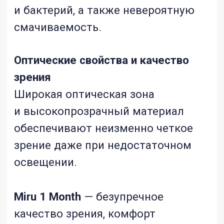
Режим ношения
— Дневной
Упаковка
— 6 линз
Базовая кривизна
— 8,3 мм и 8,6 мм
Диаметр
— 14,00 мм
Диапазон рефракций
— +6,00D ~
-6,50D (шаг 0,25D) — 7,00D ~ -13,00D
(шаг 0,50D)
Материал
— Asmofilcon A
Модуль упругости
— 0,90 MPa
Толщина в центре
— 0,08 мм
Дизайн
— Сферо-асферический