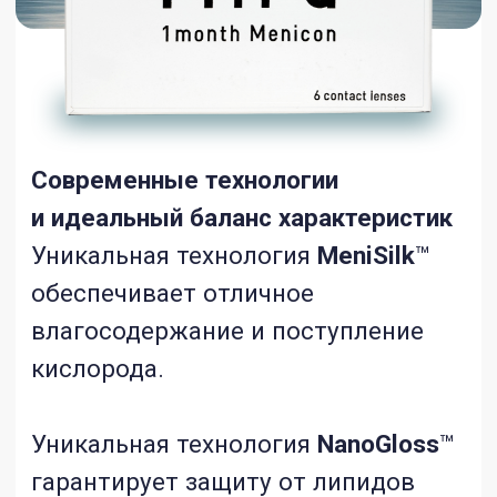
зрение даже при недостаточном
освещении.
Miru 1 Month
— безупречное
качество зрения, комфорт
и уверенность в каждом взгляде!
Эти линзы созданы для Вас
с использованием передовых
японских технологий
и соответствуют самым строгим
стандартам качества!
ХАРАКТЕРИСТИКИ
Срок замены
— 1 месяц