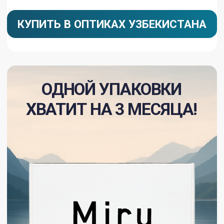
Современные технологии
и идеальный баланс характеристик
Уникальная технология
MeniSilk
™
обеспечивает отличное
влагосодержание и поступление
кислорода.
Уникальная технология
NanoGloss
™
гарантирует защиту от липидов
и бактерий, а также невероятную
смачиваемость.
Оптические свойства и качество
зрения
Широкая оптическая зона
и высокопрозрачный материал
обеспечивают неизменно четкое