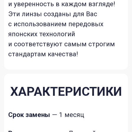
Кислородо-­проницаемость
(Dk/t) —
161
Тип материала
- силикон
-гидрогелевые линзы
Примечание — Светло-голубое
подкрашивание для удобства в
обращении
Страна производитель
-
Япония
Регистрационное удостоверение
Инструкция
Важная информация для пользователей
контактных линз
: обращаем ваше
внимание, что контактные линзы имеют
целый ряд характеристик материала
(кислородная проницаемость,