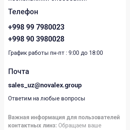
График работы пн-пт : 9:00 до 18:00
Почта
sales_uz@novalex.group
Ответим на любые вопросы
Важная информация для пользователей
контактных линз:
Обращаем ваше
внимание, что контактные линзы имеют
целый ряд характеристик материала
(кислородная проницаемость,
влагосодержание, модуль упругости
и другие) и геометрических параметров
(диаметр, базовая кривизна, толщина
и другие), которые влияют
на комфортное и здоровое ношение
данных медицинских изделий. Подбор
контактных линз, учитывающий
особенности ваших глаз, должен
осуществлять врач офтальмолог или
оптометрист в оптике. Самостоятельный