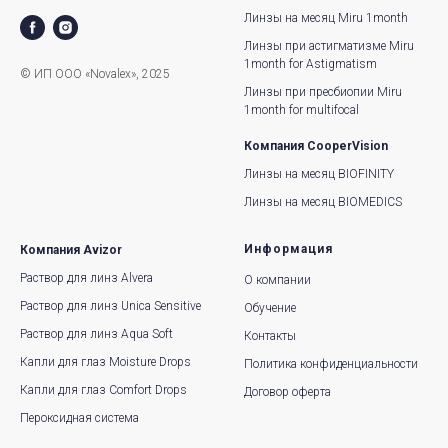
Линзы на месяц Miru 1month
Линзы при астигматизме Miru
1month for Astigmatism
© ИП ООО «Novalex», 2025
Линзы при пресбиопии Miru
1month for multifocal
Компания CooperVision
Линзы на месяц BIOFINITY
Линзы на месяц BIOMEDICS
Информация
Компания Avizor
Раствор для линз Alvera
О компании
Раствор для линз Unica Sensitive
Обучение
Раствор для линз Aqua Soft
Контакты
Капли для глаз Moisture Drops
Политика конфиденциальности
Капли для глаз Comfort Drops
Договор оферта
Пероксидная система