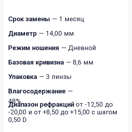
влагосодержание, модуль упругости
и другие) и геометрических параметров
(диаметр, базовая кривизна, толщина
и другие), которые влияют
на комфортное и здоровое ношение
данных медицинских изделий. Подбор
контактных линз, учитывающий
особенности ваших глаз, должен
осуществлять врач офтальмолог или
оптометрист в оптике. Самостоятельный
выбор характеристик контактной линзы
не может гарантировать идеальное
соответствие необходимым именно вам
параметрам. В случае возникновения
любого дискомфорта в области глаз,
повышенного слезотечения, изменения
зрения, покраснения глаз или других
нарушений, необходимо немедленно снять
линзы и связаться со своим лечащим
врачом или практикующим врачом —