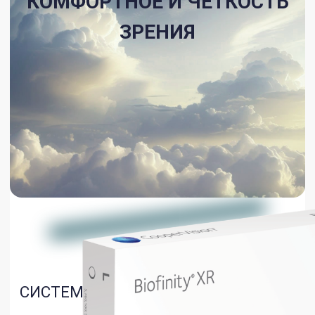
СПЕЦИАЛЬНЫЙ ДИЗАЙН КРАЯ
ЛИНЗЫ
ТЕХНОЛОГИЯ AQUAFORM
ОБЕСПЕЧИВАЕТ ХОРОШУЮ
СМАЧИВАЕМОСТЬ МАТЕРИАЛА
УДОБСТВО И КОМФОРТ
ХАРАКТЕРИСТИКИ
Срок замены
— 1 месяц
Диаметр
— 14,00 мм
Режим ношения
— Дневной
Базовая кривизна
— 8,6 мм
Упаковка
— 3 линзы