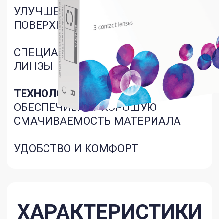
Влагосодержание
—
48%
Диапазон рефракций
от -12,50 до
-20,00 и от +8,50 до +15,00 с шагом
0,50 D
Тип материала
- силикон
-гидрогелевые линзы
Кислородо­проницаемость (Dk/t)
— 160
Модуль упругости
- 0,75
Инструкция
Важная информация для пользователей
контактных линз:
Обращаем ваше
внимание, что контактные линзы имеют
целый ряд характеристик материала
(кислородная проницаемость,