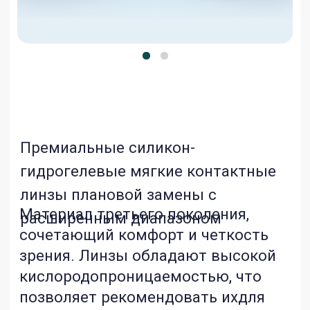
Премиальные силикон-
гидрогелевые мягкие контактные
линзы плановой замены с
Материал третьего поколения,
расширенным диапазоном
сочетающий комфорт и четкость
зрения. Линзы обладают высокой
кислородопроницаемостью, что
позволяет рекомендовать ихдля
непрерывного режима ношения.
Уникальная асферическая оптика
улучшает качество зрения. Высокое
влагосодержание и естественная
смачиваемость дают ощущение
комфорта при ношении в течение
всего дня.
КУПИТЬ В ОПТИКАХ УЗБЕКИСТАНА