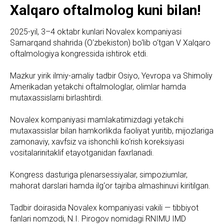
Xalqaro oftalmolog kuni bilan!
2025-yil, 3–4 oktabr kunlari Novalex kompaniyasi
Samarqand shahrida (O‘zbekiston) bo‘lib o‘tgan V Xalqaro
oftalmologiya kongressida ishtirok etdi.
Mazkur yirik ilmiy-amaliy tadbir Osiyo, Yevropa va Shimoliy
Amerikadan yetakchi oftalmologlar, olimlar hamda
mutaxassislarni birlashtirdi.
Novalex kompaniyasi mamlakatimizdagi yetakchi
mutaxassislar bilan hamkorlikda faoliyat yuritib, mijozlariga
zamonaviy, xavfsiz va ishonchli ko‘rish koreksiyasi
vositalarinitaklif etayotganidan faxrlanadi.
Kongress dasturiga plenarsessiyalar, simpoziumlar,
mahorat darslari hamda ilg‘or tajriba almashinuvi kiritilgan.
Tadbir doirasida Novalex kompaniyasi vakili — tibbiyot
fanlari nomzodi, N.I. Pirogov nomidagi RNIMU IMD